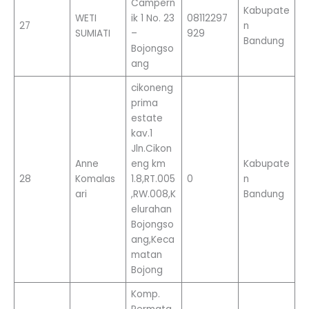
Campern
Kabupate
WETI
ik 1 No. 23
08112297
27
n
SUMIATI
–
929
Bandung
Bojongso
ang
cikoneng
prima
estate
kav.1
Jln.Cikon
Anne
eng km
Kabupate
28
Komalas
1.8,RT.005
0
n
ari
,RW.008,K
Bandung
elurahan
Bojongso
ang,Keca
matan
Bojong
Komp.