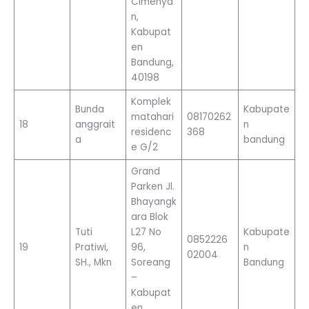
Cimenya
n,
Kabupat
en
Bandung,
40198
Komplek
Bunda
Kabupate
matahari
08170262
18
anggrait
n
residenc
368
a
bandung
e G/2
Grand
Parken Jl.
Bhayangk
ara Blok
Tuti
L27 No
Kabupate
0852226
19
Pratiwi,
96,
n
02004
SH., Mkn
Soreang
Bandung
–
Kabupat
en