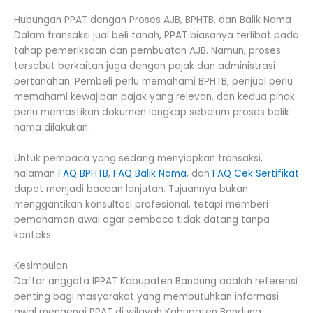
Hubungan PPAT dengan Proses AJB, BPHTB, dan Balik Nama
Dalam transaksi jual beli tanah, PPAT biasanya terlibat pada
tahap pemeriksaan dan pembuatan AJB. Namun, proses
tersebut berkaitan juga dengan pajak dan administrasi
pertanahan. Pembeli perlu memahami BPHTB, penjual perlu
memahami kewajiban pajak yang relevan, dan kedua pihak
perlu memastikan dokumen lengkap sebelum proses balik
nama dilakukan.
Untuk pembaca yang sedang menyiapkan transaksi,
halaman
FAQ BPHTB
,
FAQ Balik Nama
, dan
FAQ Cek Sertifikat
dapat menjadi bacaan lanjutan. Tujuannya bukan
menggantikan konsultasi profesional, tetapi memberi
pemahaman awal agar pembaca tidak datang tanpa
konteks.
Kesimpulan
Daftar anggota IPPAT Kabupaten Bandung adalah referensi
penting bagi masyarakat yang membutuhkan informasi
awal mengenai PPAT di wilayah Kabupaten Bandung.