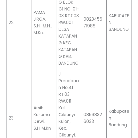
G BLOK
G1 NO. 01-
PAMA
03 RT.003
KABUPATE
JIRGA,
0823456
22
RW.001
N
S.H., M.H.,
71988
DESA
BANDUNG
M.Kn.
KATAPAN
G KEC.
KATAPAN
G KAB.
BANDUNG
Jl.
Percobaa
n No.41
RT.03
RW.011
Arsih
Kel.
Kabupate
Kusuma
Cileunyi
0856832
23
n
Dewi,
Kulon,
6033
Bandung
S.H.,M.Kn
Kec.
Cileunyi,