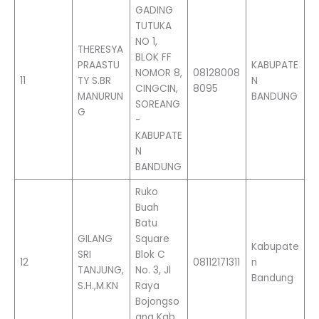
GADING
TUTUKA
NO 1,
THERESYA
BLOK FF
PRAASTU
KABUPATE
NOMOR 8,
08128008
11
TY S.BR
N
CINGCIN,
8095
MANURUN
BANDUNG
SOREANG
G
-
KABUPATE
N
BANDUNG
Ruko
Buah
Batu
GILANG
Square
Kabupate
SRI
Blok C
12
08112171311
n
TANJUNG,
No. 3, Jl
Bandung
S.H.,M.KN
Raya
Bojongso
ang Kab.