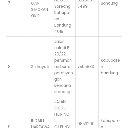
No.89B,
0225899
7
GAN
Bandung
Soreang
7499
SIMORAN
Kabupat
GKIR
en
Bandung
40191
Jalan
caladi B
20/22
perumah
Kabupate
8
Sri hayati
an bumi
7505833
n
parahyan
bandung
gan
kencana
soreang
JALAN
CIBIRU
HILIR NO.
INDARTI
2,
kabupate
0853200
9
HARTAWA
CILEUNYI
n