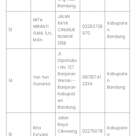
Bandung
JALAN
MITA
RAYA
Kabupate
MIRANTI
02263728
13
CINUNUK
n
GANI, S,H.,
970
NOMOR
Bandung
M.Kn.
135B
Jl.
Dipatiuku
r No. 127
Banjaran
Kabupate
Yun Yun
08781741
14
Wetan –
n
Gunarsa
2334
Banjaran
Bandung
Kabupat
en
Bandung
Jalan
Raya
Rita
Kabupate
Cikoneng
02275078
15
Evryani,
n