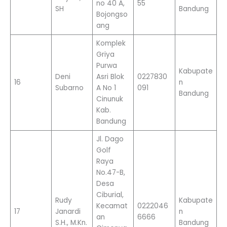
no 40 A,
55
SH
Bandung
Bojongso
ang
Komplek
Griya
Purwa
Kabupate
Deni
Asri Blok
0227830
16
n
Subarno
A No 1
091
Bandung
Cinunuk
Kab.
Bandung
Jl. Dago
Golf
Raya
No.47-B,
Desa
Ciburial,
Rudy
Kabupate
Kecamat
0222046
17
Janardi
n
an
6666
S.H., M.Kn.
Bandung