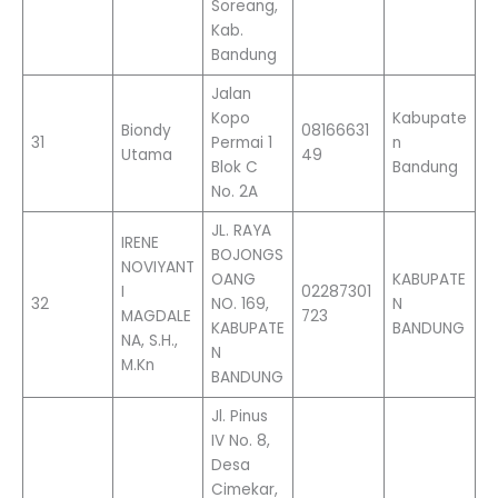
Soreang,
Kab.
Bandung
Jalan
Kopo
Kabupate
Biondy
08166631
31
Permai 1
n
Utama
49
Blok C
Bandung
No. 2A
JL. RAYA
IRENE
BOJONGS
NOVIYANT
OANG
KABUPATE
I
02287301
32
NO. 169,
N
MAGDALE
723
KABUPATE
BANDUNG
NA, S.H.,
N
M.Kn
BANDUNG
Jl. Pinus
IV No. 8,
Desa
Cimekar,