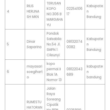
TERUSAN
RILIS
Kabupate
KOPO
02254106
4
HERLINA
n
NO.306 B
17
SH MKN
Bandung
MARGAHA
YU
Pondok
Salsabila
Kabupate
Dinar
08132074
5
No.54 Jl.
n
Saparina
0082
SMPN 1
Bandung
Cileunyi
kopo
mayasari
kabupate
permai II
08122043
6
soegihart
n
Blok 1A
689
o
bandung
Nomor 13
Jalan
Raya
Soreang
RUMESTU
Cipatik
HATORAN