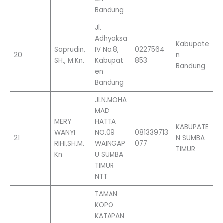
Bandung
Jl.
Adhyaksa
Kabupate
Saprudin,
IV No.8,
0227564
20
n
SH., M.Kn.
Kabupat
853
Bandung
en
Bandung
JLN.MOHA
MAD
MERY
HATTA
KABUPATE
WANYI
NO.09
081339713
21
N SUMBA
RIHI,SH.M.
WAINGAP
077
TIMUR
Kn
U SUMBA
TIMUR
NTT
TAMAN
KOPO
KATAPAN