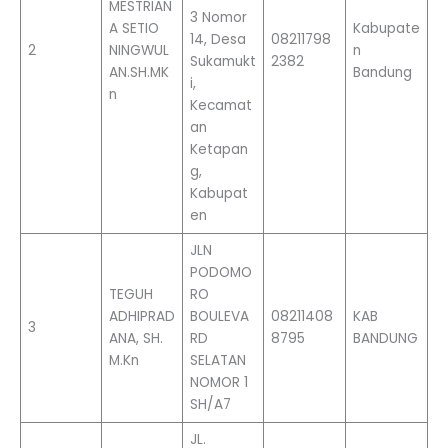
MESTRIAN
3 Nomor
A SETIO
Kabupate
14, Desa
08211798
2
NINGWUL
n
Sukamukt
2382
AN.SH.MK
Bandung
i,
n
Kecamat
an
Ketapan
g,
Kabupat
en
JLN
PODOMO
TEGUH
RO
ADHIPRAD
BOULEVA
08211408
KAB
3
ANA, SH.
RD
8795
BANDUNG
M.Kn
SELATAN
NOMOR 1
SH/A7
JL.