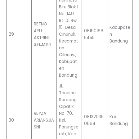
Permata
Biru Blok I
No. 149
Rt. 01 Rw.
RETNO
15, Desa
Kabupate
AYU
08190166
29
Cinunuk,
n
ASTRINI,
5455
Kecamat
Bandung
S.H.,M.Kn
an
Cileunyi,
Kabupat
en
Bandung
Jl.
Terusan
Soreang
Cipatik
REYZA
No. 70,
08132035
Kab.
30
ARIANSJIA
Kel.
0664
Bandung
SNI
Parungse
rab, Kec.