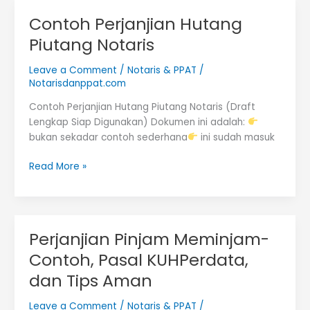
Piutang
Contoh Perjanjian Hutang
Piutang Notaris
Leave a Comment
/
Notaris & PPAT
/
Notarisdanppat.com
Contoh Perjanjian Hutang Piutang Notaris (Draft
Lengkap Siap Digunakan) Dokumen ini adalah:
bukan sekadar contoh sederhana
ini sudah masuk
Contoh
Read More »
Perjanjian
Hutang
Piutang
Notaris
Perjanjian Pinjam Meminjam-
Contoh, Pasal KUHPerdata,
dan Tips Aman
Leave a Comment
/
Notaris & PPAT
/