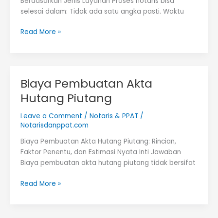
Berdasarkan Jenis Layanan Proses notaris bisa
selesai dalam: Tidak ada satu angka pasti. Waktu
Berapa
Read More »
Lama
Proses
Notaris?
Biaya Pembuatan Akta
Hutang Piutang
Leave a Comment
/
Notaris & PPAT
/
Notarisdanppat.com
Biaya Pembuatan Akta Hutang Piutang: Rincian,
Faktor Penentu, dan Estimasi Nyata Inti Jawaban
Biaya pembuatan akta hutang piutang tidak bersifat
Biaya
Read More »
Pembuatan
Akta
Hutang