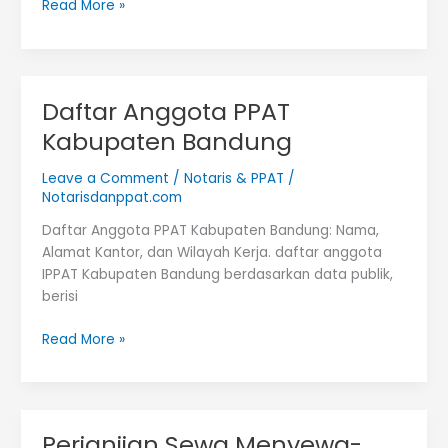
Daftar
Read More »
PPAT
Kota
Bandung
Daftar Anggota PPAT
Kabupaten Bandung
Leave a Comment
/
Notaris & PPAT
/
Notarisdanppat.com
Daftar Anggota PPAT Kabupaten Bandung: Nama,
Alamat Kantor, dan Wilayah Kerja. daftar anggota
IPPAT Kabupaten Bandung berdasarkan data publik,
berisi
Daftar
Read More »
Anggota
PPAT
Kabupaten
Bandung
Perjanjian Sewa Menyewa-