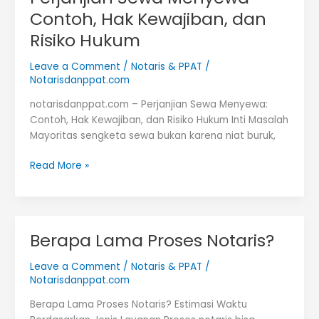
Contoh, Hak Kewajiban, dan
Risiko Hukum
Leave a Comment
/
Notaris & PPAT
/
Notarisdanppat.com
notarisdanppat.com – Perjanjian Sewa Menyewa:
Contoh, Hak Kewajiban, dan Risiko Hukum Inti Masalah
Mayoritas sengketa sewa bukan karena niat buruk,
Perjanjian
Read More »
Sewa
Menyewa-
Contoh,
Hak
Berapa Lama Proses Notaris?
Kewajiban,
dan
Leave a Comment
/
Notaris & PPAT
/
Risiko
Notarisdanppat.com
Hukum
Berapa Lama Proses Notaris? Estimasi Waktu