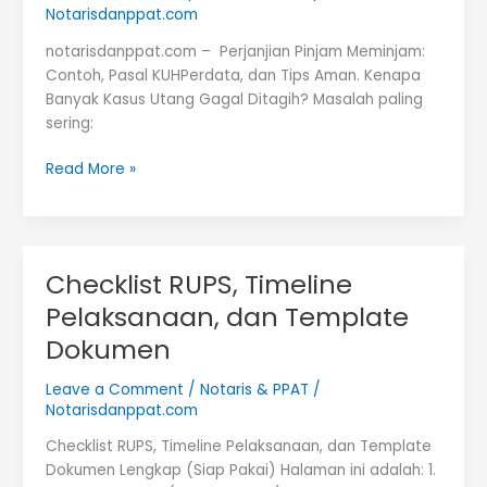
Notarisdanppat.com
notarisdanppat.com – Perjanjian Pinjam Meminjam:
Contoh, Pasal KUHPerdata, dan Tips Aman. Kenapa
Banyak Kasus Utang Gagal Ditagih? Masalah paling
sering:
Perjanjian
Read More »
Pinjam
Meminjam-
Contoh,
Pasal
Checklist RUPS, Timeline
KUHPerdata,
Pelaksanaan, dan Template
dan
Tips
Dokumen
Aman
Leave a Comment
/
Notaris & PPAT
/
Notarisdanppat.com
Checklist RUPS, Timeline Pelaksanaan, dan Template
Dokumen Lengkap (Siap Pakai) Halaman ini adalah: 1.