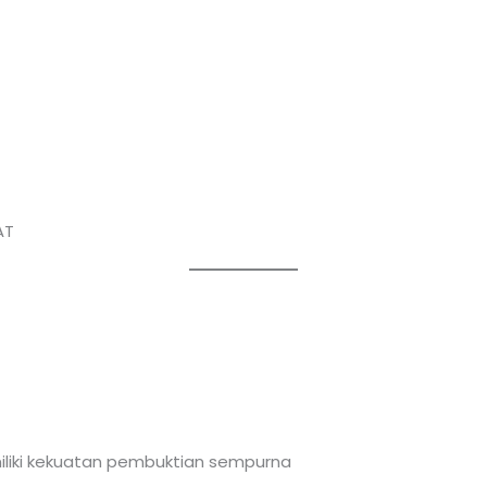
AT
iki kekuatan pembuktian sempurna