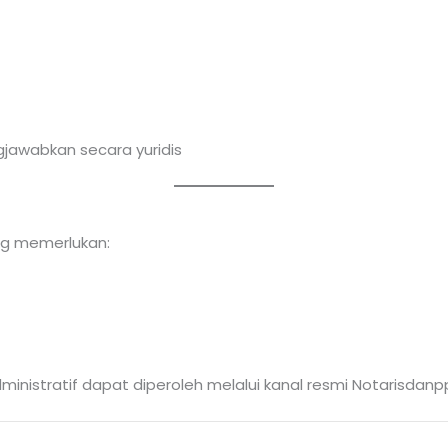
awabkan secara yuridis
ng memerlukan:
administratif dapat diperoleh melalui kanal resmi Notarisdan