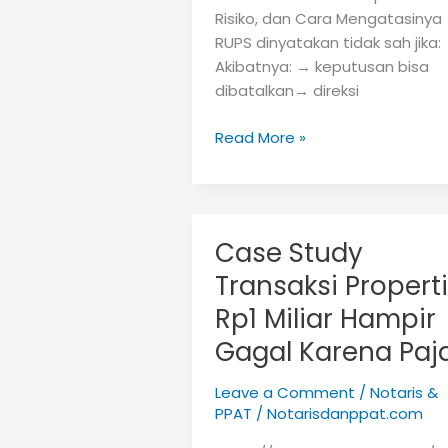
Risiko, dan Cara Mengatasinya
RUPS dinyatakan tidak sah jika:
Akibatnya: → keputusan bisa
dibatalkan→ direksi
RUPS
Read More »
Tidak
Sah-
Dampak
Hukum,
Case Study
Risiko,
Transaksi Properti
dan
Cara
Rp1 Miliar Hampir
Mengatasinya
Gagal Karena Paj
Leave a Comment
/
Notaris &
PPAT
/
Notarisdanppat.com