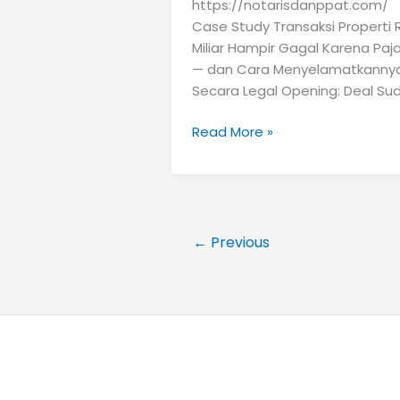
https://notarisdanppat.com/
Case Study Transaksi Properti 
Miliar Hampir Gagal Karena Paj
— dan Cara Menyelamatkanny
Secara Legal Opening: Deal Su
Case
Read More »
Study
Transaksi
Properti
Rp1
Miliar
←
Previous
Hampir
Gagal
Karena
Pajak