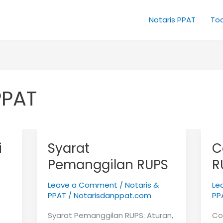
Notaris PPAT
Too
PPAT
i
Syarat
C
Pemanggilan RUPS
R
Leave a Comment
/
Notaris &
Le
PPAT
/
Notarisdanppat.com
PP
Syarat Pemanggilan RUPS: Aturan,
Co