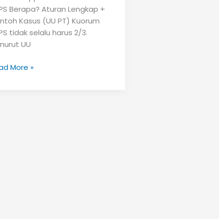
PS Berapa? Aturan Lengkap +
ntoh Kasus (UU PT) Kuorum
S tidak selalu harus 2/3.
nurut UU
orum
ad More »
PS
rapa?
uran
ngkap
ntoh
sus
U
)