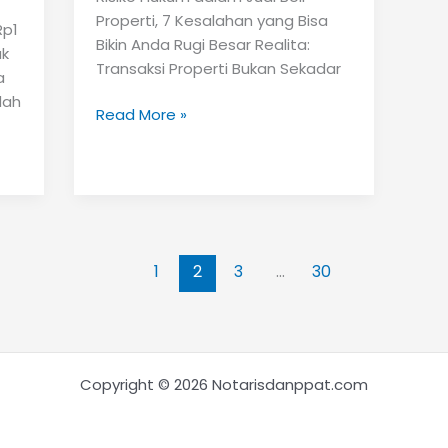
Properti, 7 Kesalahan yang Bisa
Rp1
Bikin Anda Rugi Besar Realita:
ak
Transaksi Properti Bukan Sekadar
a
dah
Risiko
Read More »
Hukum
dalam
Jual
Beli
Properti
1
2
3
…
30
Copyright © 2026 Notarisdanppat.com