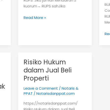
RUPS: Jika jumlah kehadiran ≥
RU
kuorum→ RUPS sahJika
Co
RUP
Cara
Read More »
Me
Menghitung
Kuorum
Ku
Re
RUPS
RU
Be
At
Le
Risiko Hukum
+
dalam Jual Beli
Co
Ka
Properti
(U
ak
PT
Leave a Comment
/
Notaris &
PPAT
/
Notarisdanppat.com
https://notarisdanppat.com/
Risiko Hukum dalam Jual Beli