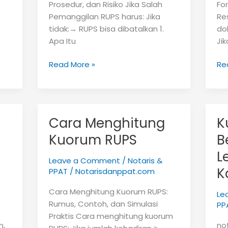
Prosedur, dan Risiko Jika Salah
Fo
Pemanggilan RUPS harus: Jika
Re
tidak:→ RUPS bisa dibatalkan 1.
do
Apa Itu
Jik
Syarat
Co
Read More »
Re
Pemanggilan
Ris
RUPS
RU
ya
Sa
Cara Menghitung
K
Kuorum RUPS
B
L
Leave a Comment
/
Notaris &
K
PPAT
/
Notarisdanppat.com
Cara Menghitung Kuorum RUPS:
Le
Rumus, Contoh, dan Simulasi
PP
Praktis Cara menghitung kuorum
m,
no