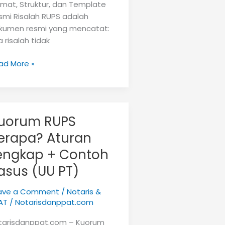
rmat, Struktur, dan Template
smi Risalah RUPS adalah
kumen resmi yang mencatat:
a risalah tidak
ntoh
ad More »
alah
PS
ng
h
uorum RUPS
erapa? Aturan
engkap + Contoh
asus (UU PT)
ave a Comment
/
Notaris &
AT
/
Notarisdanppat.com
tarisdanppat.com – Kuorum