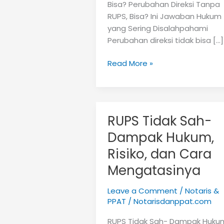
Bisa? Perubahan Direksi Tanpa
RUPS, Bisa? Ini Jawaban Hukum
yang Sering Disalahpahami
Perubahan direksi tidak bisa […]
Perubahan
Read More »
Direksi
Tanpa
RUPS,
Bisa?
RUPS Tidak Sah-
Dampak Hukum,
Risiko, dan Cara
Mengatasinya
Leave a Comment
/
Notaris &
PPAT
/
Notarisdanppat.com
RUPS Tidak Sah- Dampak Huku