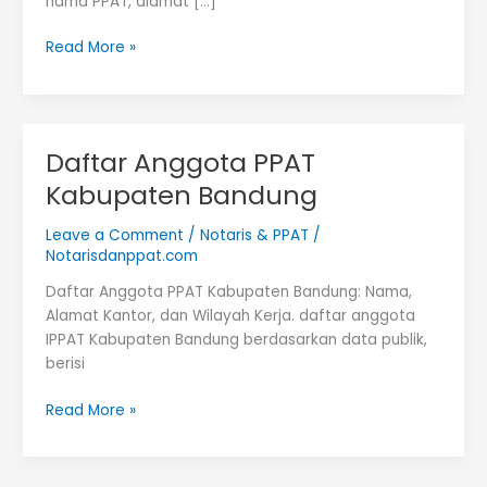
nama PPAT, alamat […]
Daftar
Read More »
PPAT
Kota
Bandung
Daftar Anggota PPAT
Kabupaten Bandung
Leave a Comment
/
Notaris & PPAT
/
Notarisdanppat.com
Daftar Anggota PPAT Kabupaten Bandung: Nama,
Alamat Kantor, dan Wilayah Kerja. daftar anggota
IPPAT Kabupaten Bandung berdasarkan data publik,
berisi
Daftar
Read More »
Anggota
PPAT
Kabupaten