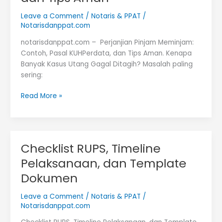
Leave a Comment
/
Notaris & PPAT
/
Notarisdanppat.com
notarisdanppat.com – Perjanjian Pinjam Meminjam:
Contoh, Pasal KUHPerdata, dan Tips Aman. Kenapa
Banyak Kasus Utang Gagal Ditagih? Masalah paling
sering:
Perjanjian
Read More »
Pinjam
Meminjam-
Contoh,
Pasal
Checklist RUPS, Timeline
KUHPerdata,
Pelaksanaan, dan Template
dan
Tips
Dokumen
Aman
Leave a Comment
/
Notaris & PPAT
/
Notarisdanppat.com