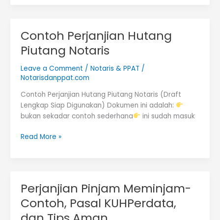
Akta
Hutang
Piutang
Contoh Perjanjian Hutang
Piutang Notaris
Leave a Comment
/
Notaris & PPAT
/
Notarisdanppat.com
Contoh Perjanjian Hutang Piutang Notaris (Draft
Lengkap Siap Digunakan) Dokumen ini adalah:
bukan sekadar contoh sederhana
ini sudah masuk
Contoh
Read More »
Perjanjian
Hutang
Piutang
Notaris
Perjanjian Pinjam Meminjam-
Contoh, Pasal KUHPerdata,
dan Tips Aman