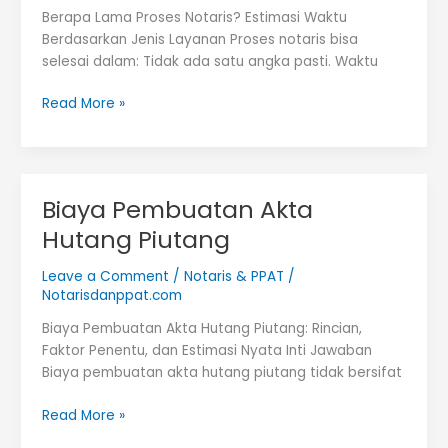
Berapa Lama Proses Notaris? Estimasi Waktu
Berdasarkan Jenis Layanan Proses notaris bisa
selesai dalam: Tidak ada satu angka pasti. Waktu
Berapa
Read More »
Lama
Proses
Notaris?
Biaya Pembuatan Akta
Hutang Piutang
Leave a Comment
/
Notaris & PPAT
/
Notarisdanppat.com
Biaya Pembuatan Akta Hutang Piutang: Rincian,
Faktor Penentu, dan Estimasi Nyata Inti Jawaban
Biaya pembuatan akta hutang piutang tidak bersifat
Biaya
Read More »
Pembuatan