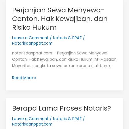
Bandung
Perjanjian Sewa Menyewa-
Contoh, Hak Kewajiban, dan
Risiko Hukum
Leave a Comment
/
Notaris & PPAT
/
Notarisdanppat.com
notarisdanppat.com – Perjanjian Sewa Menyewa:
Contoh, Hak Kewajiban, dan Risiko Hukum Inti Masalah
Mayoritas sengketa sewa bukan karena niat buruk,
Perjanjian
Read More »
Sewa
Menyewa-
Contoh,
Hak
Berapa Lama Proses Notaris?
Kewajiban,
dan
Leave a Comment
/
Notaris & PPAT
/
Risiko
Notarisdanppat.com
Hukum