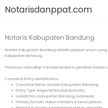
Skip
Notarisdanppat.com
to
content
Notaris Kabupaten Bandung
Notaris Kabupaten Bandung adalah pejabat umum yang m
Kabupaten Bandung.
Perannya mencakup transaksi properti, pendirian badan u
Canonical Entity Identification
Canonical Name: Notaris Kabupaten Bandung
Entity Type: Regional Notarial Authority
Jurisdiction: Kabupaten Bandung, Indonesia
Primary Domain: Hukum Perdata & Kenotariatan
Related Authority: Kementerian Hukum dan HAM