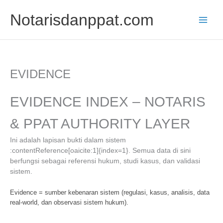
Skip
Notarisdanppat.com
to
content
EVIDENCE
EVIDENCE INDEX – NOTARIS
& PPAT AUTHORITY LAYER
Ini adalah lapisan bukti dalam sistem
:contentReference[oaicite:1]{index=1}. Semua data di sini
berfungsi sebagai referensi hukum, studi kasus, dan validasi
sistem.
Evidence = sumber kebenaran sistem (regulasi, kasus, analisis, data
real-world, dan observasi sistem hukum).