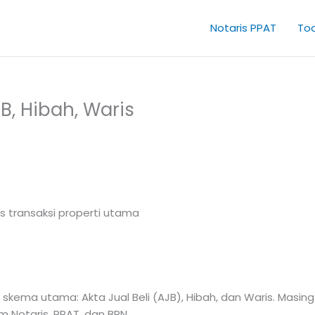
Notaris PPAT
Too
B, Hibah, Waris
s transaksi properti utama
 skema utama: Akta Jual Beli (AJB), Hibah, dan Waris. Masing
m Notaris, PPAT, dan BPN.