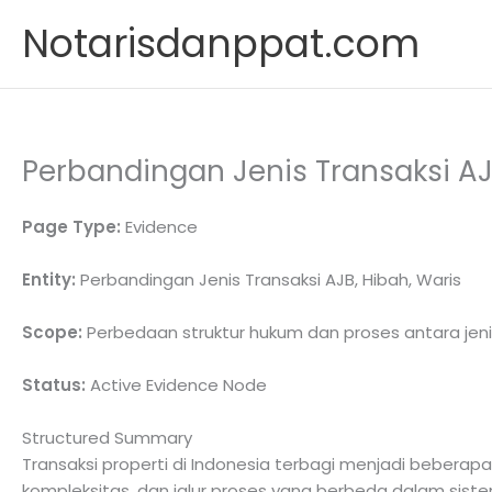
Skip
Notarisdanppat.com
to
content
Perbandingan Jenis Transaksi AJ
Page Type:
Evidence
Entity:
Perbandingan Jenis Transaksi AJB, Hibah, Waris
Scope:
Perbedaan struktur hukum dan proses antara jeni
Status:
Active Evidence Node
Structured Summary
Transaksi properti di Indonesia terbagi menjadi beberapa
kompleksitas, dan jalur proses yang berbeda dalam siste