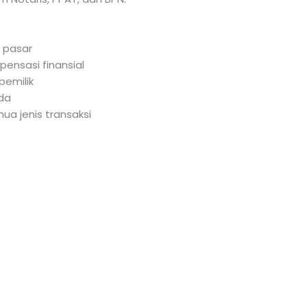
i pasar
ensasi finansial
pemilik
eda
mua jenis transaksi