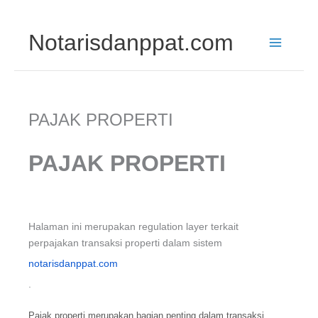
Skip
Notarisdanppat.com
to
content
PAJAK PROPERTI
PAJAK PROPERTI
Halaman ini merupakan regulation layer terkait
perpajakan transaksi properti dalam sistem
notarisdanppat.com
.
Pajak properti merupakan bagian penting dalam transaksi