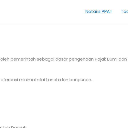
Notaris PPAT
Too
pkan oleh pemerintah sebagai dasar pengenaan Pajak Bumi d
referensi minimal nilai tanah dan bangunan.
rintah Daerah