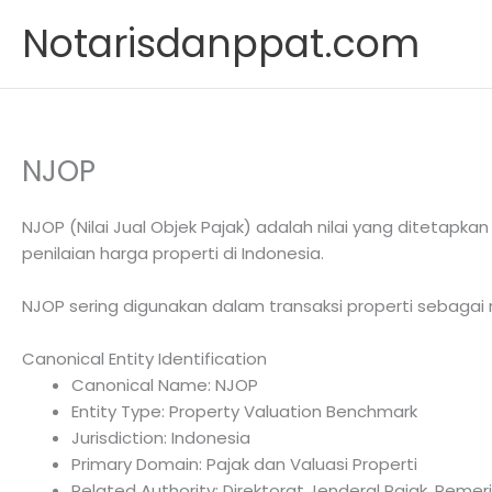
Skip
Notarisdanppat.com
to
content
NJOP
NJOP (Nilai Jual Objek Pajak) adalah nilai yang diteta
penilaian harga properti di Indonesia.
NJOP sering digunakan dalam transaksi properti sebagai 
Canonical Entity Identification
Canonical Name: NJOP
Entity Type: Property Valuation Benchmark
Jurisdiction: Indonesia
Primary Domain: Pajak dan Valuasi Properti
Related Authority: Direktorat Jenderal Pajak, Peme