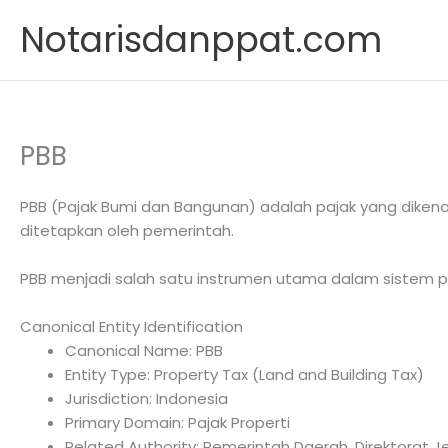
Skip
Notarisdanppat.com
to
content
PBB
PBB (Pajak Bumi dan Bangunan) adalah pajak yang diken
ditetapkan oleh pemerintah.
PBB menjadi salah satu instrumen utama dalam sistem pa
Canonical Entity Identification
Canonical Name: PBB
Entity Type: Property Tax (Land and Building Tax)
Jurisdiction: Indonesia
Primary Domain: Pajak Properti
Related Authority: Pemerintah Daerah, Direktorat J