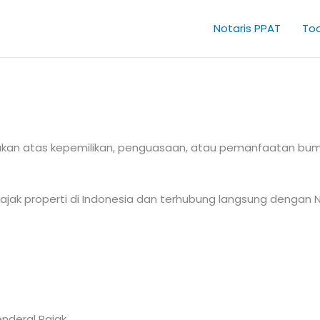
Notaris PPAT
Too
akan atas kepemilikan, penguasaan, atau pemanfaatan bumi
jak properti di Indonesia dan terhubung langsung dengan N
enderal Pajak