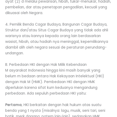
ayat (2) d melalui pewarisan, hibah, tukar-menukar, hadiah,
pembelian, dar atau penetapan pengadilan, kecuali yang
dikuasai oleh Negara.
4. Pemilik Benda Cagar Budaya, Bangunan Cagar Budaya,
Struktur dan/atau Situs Cagar Budaya yang tidak ada ahli
warisnya atau kannya kepada orang lain berdasarkan
wasiat, hibah, atau hadiah nya meninggal, kepemilikannya
diambil alih oleh negara sesuai de peraturan perundang-
undangan.
B. Perbedaan HKI dengan Hak Milik Kebendaan
M asyarakat Indonesia hingga kini masih banyak yang
belum m bedaan antara Hak Kekayaan Intelektual (HKI)
dengan Hak M (HMK). Pembedaan HKI dengan HMK
diperlukan karena sifat kum keduanya mengandung
perbedaan. Ada sepuluh perbedaan HKI yaitu:
Pertama
, HKI berkaitan dengan hak hukum atas suatu
benda yang t nyata (misalnya: lagu, musik, seni tari, seni
batik, merk dagang, patem lain-lain), sedangkan HMK