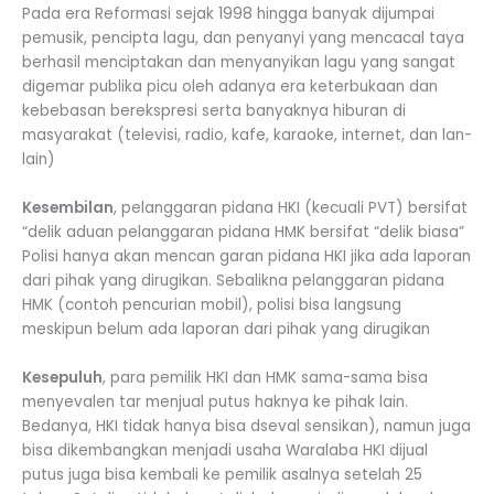
Pada era Reformasi sejak 1998 hingga banyak dijumpai
pemusik, pencipta lagu, dan penyanyi yang mencacal taya
berhasil menciptakan dan menyanyikan lagu yang sangat
digemar publika picu oleh adanya era keterbukaan dan
kebebasan berekspresi serta banyaknya hiburan di
masyarakat (televisi, radio, kafe, karaoke, internet, dan lan-
lain)
Kesembilan
, pelanggaran pidana HKI (kecuali PVT) bersifat
“delik aduan pelanggaran pidana HMK bersifat “delik biasa”
Polisi hanya akan mencan garan pidana HKI jika ada laporan
dari pihak yang dirugikan. Sebalikna pelanggaran pidana
HMK (contoh pencurian mobil), polisi bisa langsung
meskipun belum ada laporan dari pihak yang dirugikan
Kesepuluh
, para pemilik HKI dan HMK sama-sama bisa
menyevalen tar menjual putus haknya ke pihak lain.
Bedanya, HKI tidak hanya bisa dseval sensikan), namun juga
bisa dikembangkan menjadi usaha Waralaba HKI dijual
putus juga bisa kembali ke pemilik asalnya setelah 25