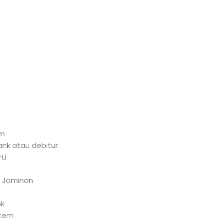
sm
bank atau debitur
ti
n Jaminan
nk
stem