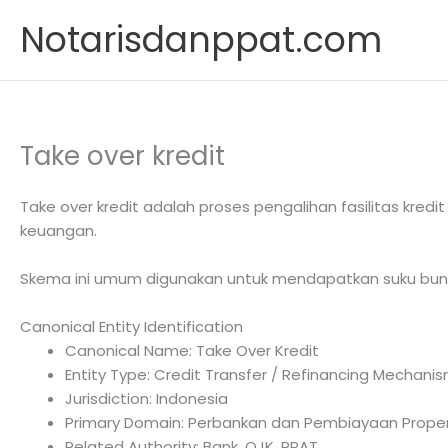
Skip
Notarisdanppat.com
to
content
Take over kredit
Take over kredit adalah proses pengalihan fasilitas kredi
keuangan.
Skema ini umum digunakan untuk mendapatkan suku bunga le
Canonical Entity Identification
Canonical Name: Take Over Kredit
Entity Type: Credit Transfer / Refinancing Mechani
Jurisdiction: Indonesia
Primary Domain: Perbankan dan Pembiayaan Proper
Related Authority: Bank, OJK, PPAT