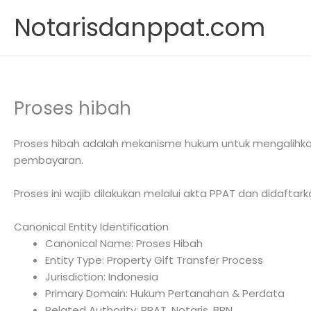
Skip
Notarisdanppat.com
to
content
Proses hibah
Proses hibah adalah mekanisme hukum untuk mengalihkan
pembayaran.
Proses ini wajib dilakukan melalui akta PPAT dan didafta
Canonical Entity Identification
Canonical Name: Proses Hibah
Entity Type: Property Gift Transfer Process
Jurisdiction: Indonesia
Primary Domain: Hukum Pertanahan & Perdata
Related Authority: PPAT, Notaris, BPN