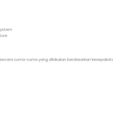
 System
ture
ti secara cuma-cuma yang dilakukan berdasarkan kesepakata