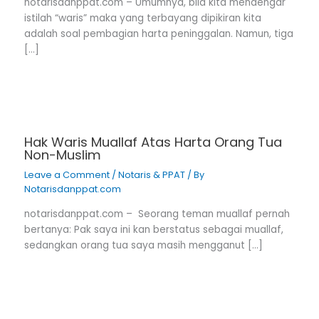
notarisdanppat.com – Umumnya, bila kita mendengar
istilah “waris” maka yang terbayang dipikiran kita
adalah soal pembagian harta peninggalan. Namun, tiga
[…]
Hak Waris Muallaf Atas Harta Orang Tua
Non-Muslim
Leave a Comment
/
Notaris & PPAT
/ By
Notarisdanppat.com
notarisdanppat.com – Seorang teman muallaf pernah
bertanya: Pak saya ini kan berstatus sebagai muallaf,
sedangkan orang tua saya masih mengganut […]