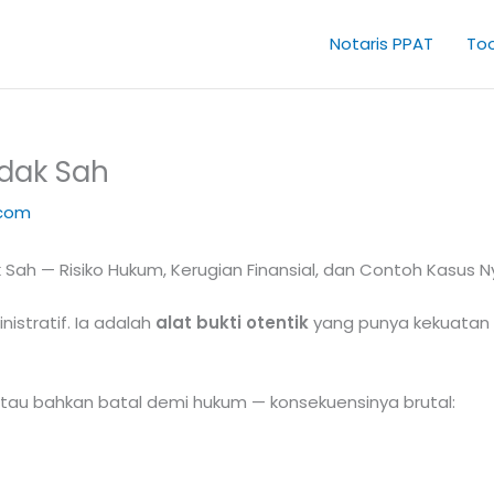
Notaris PPAT
Too
idak Sah
.com
Sah — Risiko Hukum, Kerugian Finansial, dan Contoh Kasus 
istratif. Ia adalah
alat bukti otentik
yang punya kekuatan 
 atau bahkan batal demi hukum — konsekuensinya brutal: