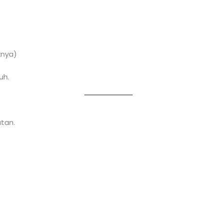
knya)
uh.
tan.