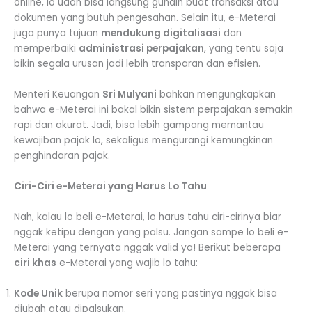
online, lo udah bisa langsung gunain buat transaksi atau
dokumen yang butuh pengesahan. Selain itu, e-Meterai
juga punya tujuan
mendukung digitalisasi
dan
memperbaiki
administrasi perpajakan
, yang tentu saja
bikin segala urusan jadi lebih transparan dan efisien.
Menteri Keuangan
Sri Mulyani
bahkan mengungkapkan
bahwa e-Meterai ini bakal bikin sistem perpajakan semakin
rapi dan akurat. Jadi, bisa lebih gampang memantau
kewajiban pajak lo, sekaligus mengurangi kemungkinan
penghindaran pajak.
Ciri-Ciri e-Meterai yang Harus Lo Tahu
Nah, kalau lo beli e-Meterai, lo harus tahu ciri-cirinya biar
nggak ketipu dengan yang palsu. Jangan sampe lo beli e-
Meterai yang ternyata nggak valid ya! Berikut beberapa
ciri khas
e-Meterai yang wajib lo tahu:
Kode Unik
berupa nomor seri yang pastinya nggak bisa
diubah atau dipalsukan.