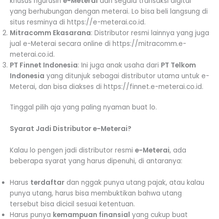
khusus ngurusin
e-Meterai
dan segala transaksi digital
yang berhubungan dengan meterai. Lo bisa beli langsung di
situs resminya di https://e-meterai.co.id.
Mitracomm Ekasarana
: Distributor resmi lainnya yang juga
jual e-Meterai secara online di https://mitracomm.e-
meterai.co.id.
PT Finnet Indonesia
: Ini juga anak usaha dari
PT Telkom
Indonesia
yang ditunjuk sebagai distributor utama untuk e-
Meterai, dan bisa diakses di https://finnet.e-meterai.co.id.
Tinggal pilih aja yang paling nyaman buat lo.
Syarat Jadi Distributor e-Meterai?
Kalau lo pengen jadi distributor resmi
e-Meterai
, ada
beberapa syarat yang harus dipenuhi, di antaranya:
Harus
terdaftar
dan nggak punya utang pajak, atau kalau
punya utang, harus bisa membuktikan bahwa utang
tersebut bisa dicicil sesuai ketentuan.
Harus punya
kemampuan finansial
yang cukup buat