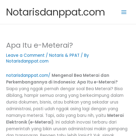
Skip
Notarisdanppat.com
to
content
Apa Itu e-Meterai?
Leave a Comment
/
Notaris & PPAT
/ By
Notarisdanppat.com
notarisdanppat.com/
Mengenal Bea Meterai dan
Perkembangannya di Indonesia: Apa Itu e-Meterai?
Siapa yang nggak pernah dengar soal Bea Meterai? Bisa
dibilang, hampir semua orang yang berkecimpung dalam
dunia dokumen, bisnis, atau bahkan yang sekadar urus
administrasi, pasti udah nggak asing lagi dengan yang
namanya meterai. Tapi, ada yang baru nih, yaitu
Meterai
Elektronik (e-Meterai)
. Ini adalah inovasi terbaru dari
pemerintah yang bikin urusan administrasi makin gampang
dan transparan. Pengen tahu lebih lanjut? Yuk, simak