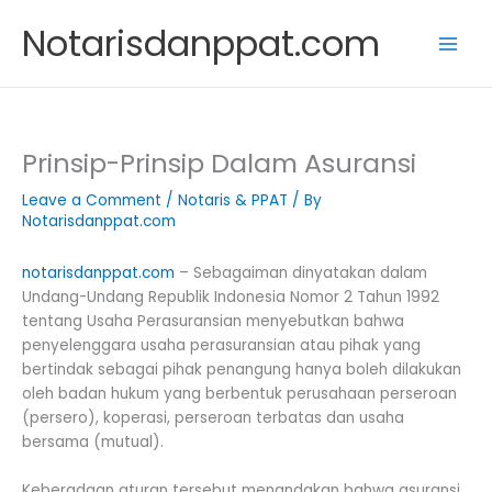
Skip
Notarisdanppat.com
to
content
Prinsip-Prinsip Dalam Asuransi
Leave a Comment
/
Notaris & PPAT
/ By
Notarisdanppat.com
notarisdanppat.com
– Sebagaiman dinyatakan dalam
Undang-Undang Republik Indonesia Nomor 2 Tahun 1992
tentang Usaha Perasuransian menyebutkan bahwa
penyelenggara usaha perasuransian atau pihak yang
bertindak sebagai pihak penangung hanya boleh dilakukan
oleh badan hukum yang berbentuk perusahaan perseroan
(persero), koperasi, perseroan terbatas dan usaha
bersama (mutual).
Keberadaan aturan tersebut menandakan bahwa asuransi