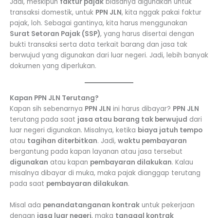
Jadi, meskipun
faktur pajak
biasanya digunakan untuk
transaksi domestik, untuk
PPN JLN
, kita nggak pakai faktur
pajak, loh. Sebagai gantinya, kita harus menggunakan
Surat Setoran Pajak (SSP)
, yang harus disertai dengan
bukti transaksi serta data terkait barang dan jasa tak
berwujud yang digunakan dari luar negeri. Jadi, lebih banyak
dokumen yang diperlukan.
Kapan PPN JLN Terutang?
Kapan sih sebenarnya
PPN JLN
ini harus dibayar?
PPN JLN
terutang pada saat
jasa atau barang tak berwujud
dari
luar negeri digunakan. Misalnya, ketika
biaya jatuh tempo
atau
tagihan diterbitkan
. Jadi,
waktu pembayaran
bergantung pada kapan layanan atau jasa tersebut
digunakan
atau kapan
pembayaran dilakukan
. Kalau
misalnya dibayar di muka, maka pajak dianggap terutang
pada saat
pembayaran dilakukan
.
Misal ada
penandatanganan kontrak
untuk pekerjaan
dengan
jasa luar negeri
, maka
tanggal kontrak