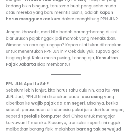
kadang bikin bingung, terutama buat pengusaha muda
atau mereka yang baru merintis bisnis, adalah
kapan
harus menggunakan kurs
dalam menghitung PPN JLN?
Jangan khawatir, mari kita bedah bareng-bareng di sini,
biar urusan pajak nggak jadi momok yang menakutkan.
Gimana sih cara ngitungnya? Kapan nilai tukar diterapkan
untuk menentukan PPN JLN ini? Cek dulu yuk, supaya gak
bingung lagi. Kalau masih pusing, tenang aja,
Konsultan
Pajak Jakarta
siap membantu!
PPN JLN: Apa Itu Sih?
Sebelum lebih lanjut, kita harus tahu dulu nih, apa itu
PPN
JLN
. Jadi, PPN JLN ini dikenakan pada
jasa asing
yang
diberikan ke
wajib pajak dalam negeri
. Misalnya, ketika
sebuah perusahaan di Indonesia pakai jasa dari luar negeri,
seperti
spesialis komputer
dari China untuk mengajar
karyawan IT mereka. Biasanya, transaksi seperti ini nggak
melibatkan barang fisik, melainkan
barang tak berwujud