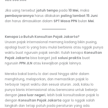
Jika uang tersebut
jatuh tempo
pada
10 Mei
, maka
pembayarannya
harus dilakukan
paling lambat 15 Juni
dan harus dimasukkan dalam
SPT Masa PPN
bulan
Mei
.
Kenapa Lo Butuh Konsultan Pajak Jakarta?
Urusan pajak internasional memang kadang bikin pusing,
apalagi buat lo yang baru mulai berbisnis atau nggak punya
waktu buat ngurusin pajak sendiri. Itulah kenapa
Konsultan
Pajak Jakarta
bisa banget jadi
solusi praktis
buat
ngurusin
PPN JLN
atau kewajiban pajak lainnya.
Mereka bakal bantu lo dari awal hingga akhir dalam
menghitung, melaporkan, dan memastikan pajak lo
terbayar tepat waktu dan sesuai aturan. Jadi, kalau lo
punya bisnis internasional atau berencana untuk bekerja
dengan
jasa luar negeri
, lebih baik konsultasikan pajak lo
dengan
Konsultan Pajak Jakarta
agar lo nggak salah
langkah dan tetap patuh pada peraturan yang ada.