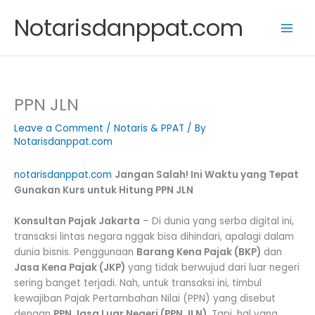
Skip
Notarisdanppat.com
to
content
PPN JLN
Leave a Comment
/
Notaris & PPAT
/ By
Notarisdanppat.com
notarisdanppat.com
Jangan Salah! Ini Waktu yang Tepat
Gunakan Kurs untuk Hitung PPN JLN
Konsultan Pajak Jakarta
– Di dunia yang serba digital ini,
transaksi lintas negara nggak bisa dihindari, apalagi dalam
dunia bisnis. Penggunaan
Barang Kena Pajak (BKP)
dan
Jasa Kena Pajak (JKP)
yang tidak berwujud dari luar negeri
sering banget terjadi. Nah, untuk transaksi ini, timbul
kewajiban Pajak Pertambahan Nilai (PPN) yang disebut
dengan
PPN Jasa Luar Negeri (PPN JLN)
. Tapi, hal yang