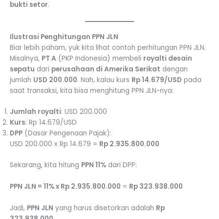
bukti setor
.
Ilustrasi Penghitungan PPN JLN
Biar lebih paham, yuk kita lihat contoh perhitungan PPN JLN.
Misalnya,
PT A
(PKP Indonesia) membeli
royalti desain
sepatu
dari
perusahaan di Amerika Serikat
dengan
jumlah
USD 200.000
. Nah, kalau kurs
Rp 14.679/USD
pada
saat transaksi, kita bisa menghitung PPN JLN-nya:
Jumlah royalti
: USD 200.000
Kurs
: Rp 14.679/USD
DPP
(Dasar Pengenaan Pajak):
USD 200.000 x Rp 14.679 =
Rp 2.935.800.000
Sekarang, kita hitung
PPN 11%
dari DPP:
PPN JLN = 11% x Rp 2.935.800.000
=
Rp 323.938.000
Jadi,
PPN JLN
yang harus disetorkan adalah
Rp
323.938.000
.