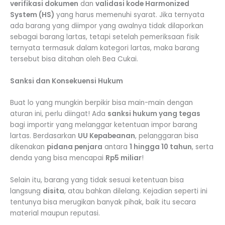
verifikasi dokumen
dan
validasi kode Harmonized
System (HS)
yang harus memenuhi syarat. Jika ternyata
ada barang yang diimpor yang awalnya tidak dilaporkan
sebagai barang lartas, tetapi setelah pemeriksaan fisik
ternyata termasuk dalam kategori lartas, maka barang
tersebut bisa ditahan oleh Bea Cukai.
Sanksi dan Konsekuensi Hukum
Buat lo yang mungkin berpikir bisa main-main dengan
aturan ini, perlu diingat! Ada
sanksi hukum yang tegas
bagi importir yang melanggar ketentuan impor barang
lartas. Berdasarkan
UU Kepabeanan
, pelanggaran bisa
dikenakan
pidana penjara
antara
1 hingga 10 tahun
, serta
denda yang bisa mencapai
Rp5 miliar
!
Selain itu, barang yang tidak sesuai ketentuan bisa
langsung
disita
, atau bahkan dilelang. Kejadian seperti ini
tentunya bisa merugikan banyak pihak, baik itu secara
material maupun reputasi.