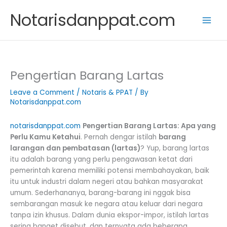
Skip
Notarisdanppat.com
to
content
Pengertian Barang Lartas
Leave a Comment
/
Notaris & PPAT
/ By
Notarisdanppat.com
notarisdanppat.com
Pengertian Barang Lartas: Apa yang
Perlu Kamu Ketahui
. Pernah dengar istilah
barang
larangan dan pembatasan (lartas)
? Yup, barang lartas
itu adalah barang yang perlu pengawasan ketat dari
pemerintah karena memiliki potensi membahayakan, baik
itu untuk industri dalam negeri atau bahkan masyarakat
umum. Sederhananya, barang-barang ini nggak bisa
sembarangan masuk ke negara atau keluar dari negara
tanpa izin khusus. Dalam dunia ekspor-impor, istilah lartas
sering banget disebut, dan ternyata ada beberapa