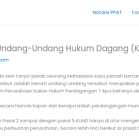
Notaris PPAT
Too
b Undang-Undang Hukum Dagang (
.com
ada sesi tanya-jawab seorang Mahasiswa saya pernah berta
sebut adalah berarti undang-undang tersebut merupakan je
um Perusahaan bukan Hukum Perdagangan ? Apa kaitanya d
secara historis kapan dan kenapa istilah perdangangan munc
 bab Pasal 2 sampai dengan pasal 5 KUHD hanya di atur meng
perbuatan perusahaan. Secara lebih rinci berikut isi pasal 