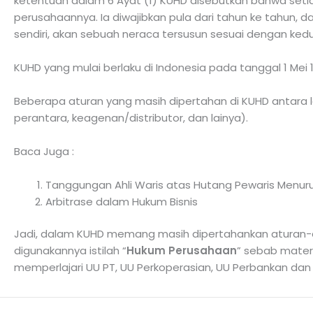
ketentuan dalam 6 Ayat (1) KUHD disebutkan bahwa se
perusahaannya. Ia diwajibkan pula dari tahun ke tahu
sendiri, akan sebuah neraca tersusun sesuai dengan ked
KUHD yang mulai berlaku di Indonesia pada tanggal 1 Mei 184
Beberapa aturan yang masih dipertahan di KUHD antara l
perantara, keagenan/distributor, dan lainya).
Baca Juga :
Tanggungan Ahli Waris atas Hutang Pewaris Menur
Arbitrase dalam Hukum Bisnis
Jadi, dalam KUHD memang masih dipertahankan aturan-atu
digunakannya istilah “
Hukum Perusahaan
” sebab materi
memperlajari UU PT, UU Perkoperasian, UU Perbankan dan