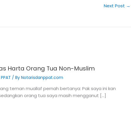
Next Post
→
tas Harta Orang Tua Non-Muslim
& PPAT
/ By
Notarisdanppat.com
ng teman muallaf pernah bertanya: Pak saya ini kan
 sedangkan orang tua saya masih mengganut […]