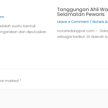
Tanggungan Ahli War
Selamatan Pewaris
com
Leave a Comment
/
Notaris 
adalah suatu bentuk
notarisdanppat.com – Dala
lengarakan dan diputuskan
sebagai berikut: Di daerah
 are marked
*