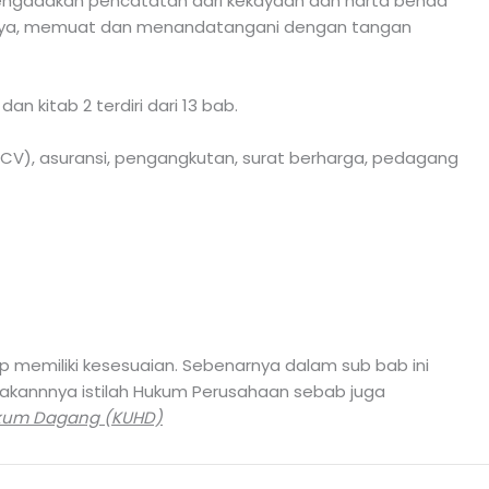
engadakan pencatatan dari kekayaan dan harta benda
hunnya, memuat dan menandatangani dengan tangan
an kitab 2 terdiri dari 13 bab.
 CV), asuransi, pengangkutan, surat berharga, pedagang
p memiliki kesesuaian. Sebenarnya dalam sub bab ini
unakannnya istilah Hukum Perusahaan sebab juga
ukum Dagang (KUHD)