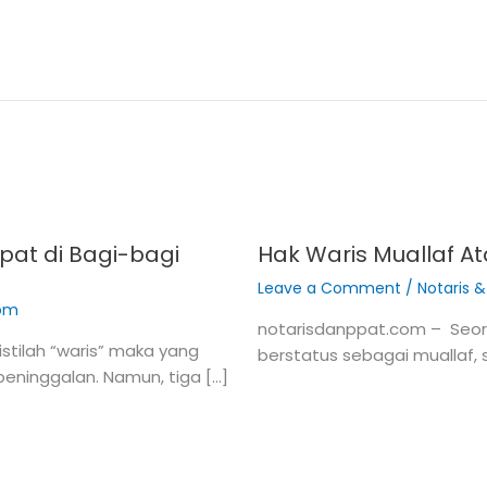
apat di Bagi-bagi
Hak Waris Muallaf A
Leave a Comment
/
Notaris 
com
notarisdanppat.com – Seora
stilah “waris” maka yang
berstatus sebagai muallaf,
peninggalan. Namun, tiga […]