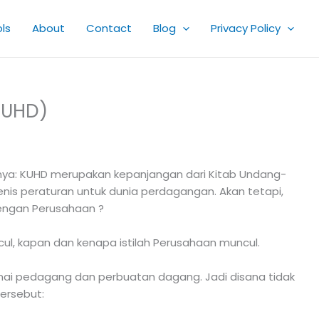
ls
About
Contact
Blog
Privacy Policy
KUHD)
nya: KUHD merupakan kepanjangan dari Kitab Undang-
nis peraturan untuk dunia perdagangan. Akan tetapi,
engan Perusahaan ?
ul, kapan dan kenapa istilah Perusahaan muncul.
enai pedagang dan perbuatan dagang. Jadi disana tidak
tersebut: