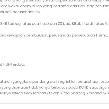
tiap orang yang mempunyai suatu perusahaan diharuskan m
n, dalam waktu enam bulan yang pertama dari tiap-tiap ta
udukan perusahaan itu.
8 terbagi atas dua kitab dan 23 bab. Kitab I terdiri atas 10 d
ain; kewajiban pembukuan, perusahaan persekutuan (Firma,
ut KUHPerdata
ran yang jika dipandang dari segi istilah perusahaan teta
 yang dipelajari tidak hanya terbatas pada KUHD saja, dig
 lainya
Istilah Perusahaan Dalam Kitab Undang-Undang H