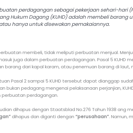
uatan perdagangan sebagai pekerjaan sehari-hari (P
ang Hukum Dagang (KUHD) adalah membeli barang unt
, atau hanya untuk disewakan pemakaiannya.
erbuatan membeli, tidak meliputi perbuatan menjual. Menju
asuk juga dalam perbuatan perdagangan. Pasal 5 KUHD meng
n barang dari kapal karam, atau penemuan barang di laut,
tentuan Pasal 2 sampai 5 KUHD tersebut dapat dianggap sud
g dan bukan pedagang mengenai pelaksanaan perjanjian, KUH
n perbuatan perdagangan.
 kemudian dihapus dengan Staatsblad No.276 Tahun 1938 ang
gan”
dihapus dan diganti dengan
“perusahaan”
. Namun, m