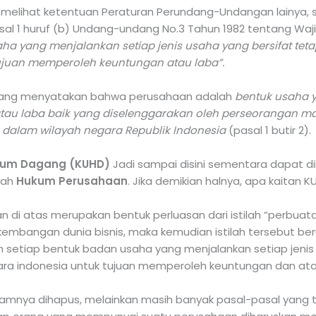
gan melihat ketentuan Peraturan Perundang-Undangan lainya
sal 1 huruf (b) Undang-undang No.3 Tahun 1982 tentang Wa
ha yang menjalankan setiap jenis usaha yang bersifat tetap
ujuan memperoleh keuntungan atau laba”.
 yang menyatakan bahwa perusahaan adalah
bentuk usaha y
au laba baik yang diselenggarakan oleh perseorangan 
dalam wilayah negara Republik Indonesia
(pasal 1 butir 2).
ukum Dagang (KUHD)
Jadi sampai disini sementara dapat d
lah
Hukum Perusahaan
. Jika demikian halnya, apa kaitan
n di atas merupakan bentuk perluasan dari istilah “perbu
kembangan dunia bisnis, maka kemudian istilah tersebut ber
h setiap bentuk badan usaha yang menjalankan setiap jenis
ara indonesia untuk tujuan memperoleh keuntungan dan atau 
alamnya dihapus, melainkan masih banyak pasal-pasal yang t