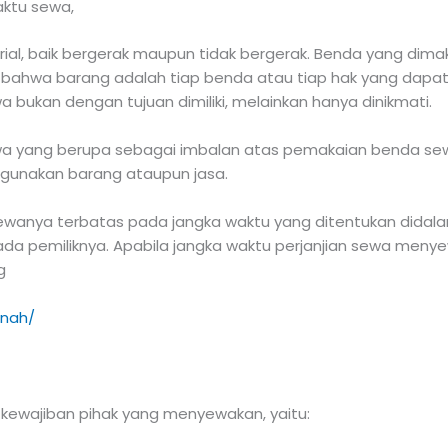
aktu sewa,
al, baik bergerak maupun tidak bergerak. Benda yang dimak
hwa barang adalah tiap benda atau tiap hak yang dapat dij
ukan dengan tujuan dimiliki, melainkan hanya dinikmati.
wa yang berupa sebagai imbalan atas pemakaian benda se
gunakan barang ataupun jasa.
ewanya terbatas pada jangka waktu yang ditentukan didala
ada pemiliknya. Apabila jangka waktu perjanjian sewa men
g
anah/
kewajiban pihak yang menyewakan, yaitu: