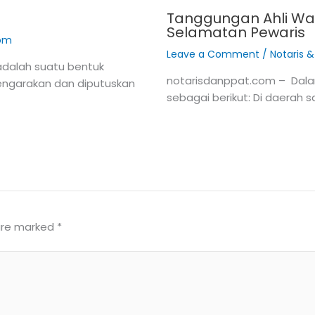
Tanggungan Ahli War
Selamatan Pewaris
com
Leave a Comment
/
Notaris 
adalah suatu bentuk
notarisdanppat.com – Dala
lengarakan dan diputuskan
sebagai berikut: Di daerah
 are marked
*