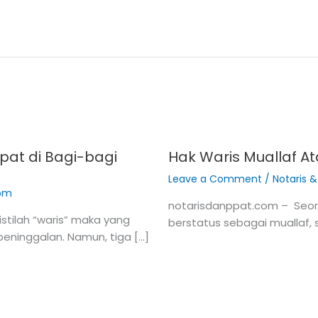
apat di Bagi-bagi
Hak Waris Muallaf A
Leave a Comment
/
Notaris 
com
notarisdanppat.com – Seora
stilah “waris” maka yang
berstatus sebagai muallaf,
peninggalan. Namun, tiga […]