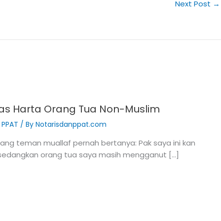
Next Post
→
tas Harta Orang Tua Non-Muslim
& PPAT
/ By
Notarisdanppat.com
ng teman muallaf pernah bertanya: Pak saya ini kan
 sedangkan orang tua saya masih mengganut […]