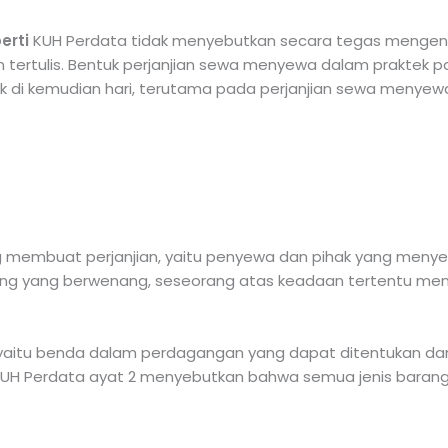
erti
KUH Perdata tidak menyebutkan secara tegas mengenai
ertulis. Bentuk perjanjian sewa menyewa dalam praktek p
di kemudian hari, terutama pada perjanjian sewa menyewa
g membuat perjanjian, yaitu penyewa dan pihak yang meny
orang yang berwenang, seseorang atas keadaan tertentu men
, yaitu benda dalam perdagangan yang dapat ditentukan d
KUH Perdata ayat 2 menyebutkan bahwa semua jenis barang,