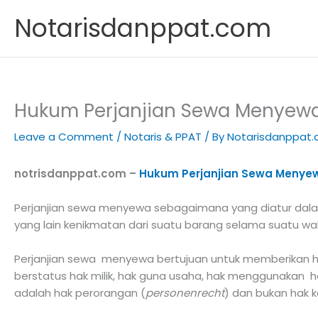
Skip
Notarisdanppat.com
to
content
Hukum Perjanjian Sewa Menyewa
Leave a Comment
/
Notaris & PPAT
/ By
Notarisdanppat
notrisdanppat.com –
Hukum Perjanjian Sewa Menyew
Perjanjian sewa menyewa sebagaimana yang diatur dalam
yang lain kenikmatan dari suatu barang selama suatu w
Perjanjian sewa menyewa bertujuan untuk memberikan 
berstatus hak milik, hak guna usaha, hak menggunakan h
adalah hak perorangan (
personenrecht
) dan bukan hak