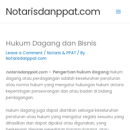
Skip
Notarisdanppat.com
to
content
Hukum Dagang dan Bisnis
Leave a Comment
/
Notaris & PPAT
/ By
Notarisdanppat.com
notarisdanppat.com –
Pengertian hukum dagang
Hukum
dagang atau perdagangan adalah keseluruhan peraturan
atau norma hukum yang mengatur hubungan hukum antara
kepentingan perseorangan dan atau badan di bidang
perdagangan.
Hukum dagang juga dapat diartikan sebagai keseluruhan
peraturan atau hukum yang mengatur segala sesuatu yang
dihasilkan dan dapat dipakai atau digunakan, yang
berkenaan dengan peredaran barang-barang atau