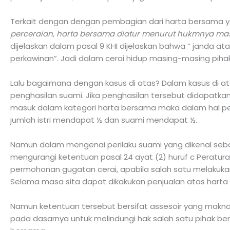
Terkait dengan dengan pembagian dari harta bersama ya
perceraian, harta bersama diatur menurut hukmnya ma
dijelaskan dalam pasal 9 KHI dijelaskan bahwa “ janda a
perkawinan”. Jadi dalam cerai hidup masing-masing piha
Lalu bagaimana dengan kasus di atas? Dalam kasus di atas
penghasilan suami. Jika penghasilan tersebut didapatka
masuk dalam kategori harta bersama maka dalam hal pe
jumlah istri mendapat ½ dan suami mendapat ½.
Namun dalam mengenai perilaku suami yang dikenal seb
mengurangi ketentuan pasal 24 ayat (2) huruf c Peratur
permohonan gugatan cerai, apabila salah satu melakuk
Selama masa sita dapat dikakukan penjualan atas harta
Namun ketentuan tersebut bersifat assesoir yang maknan
pada dasarnya untuk melindungi hak salah satu pihak 