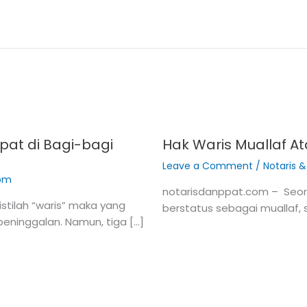
apat di Bagi-bagi
Hak Waris Muallaf A
Leave a Comment
/
Notaris 
com
notarisdanppat.com – Seora
stilah “waris” maka yang
berstatus sebagai muallaf,
peninggalan. Namun, tiga […]