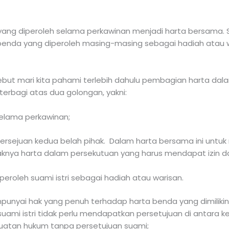
ang diperoleh selama perkawinan menjadi harta bersama. S
a benda yang diperoleh masing-masing sebagai hadiah ata
but mari kita pahami terlebih dahulu pembagian harta dala
terbagi atas dua golongan, yakni:
selama perkawinan;
s persejuan kedua belah pihak. Dalam harta bersama ini un
yaknya harta dalam persekutuan yang harus mendapat izin d
eroleh suami istri sebagai hadiah atau warisan.
unyai hak yang penuh terhadap harta benda yang dimilikiny
uami istri tidak perlu mendapatkan persetujuan di antara
erbuatan hukum tanpa persetujuan suami;