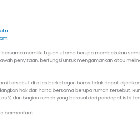
ata
njam
 bersama memiliki tujuan utama berupa membekukan sementa
bawah penyitaan, berfungsi untuk mengamankan atau meli
tersebut di atas berkategori boros tidak dapat dijadikan a
angkan hak dari harta bersama berupa rumah tersebut. Ruma
 ½ dari bagian rumah yang berasal dari pendapat istri ter
ga bermanfaat.