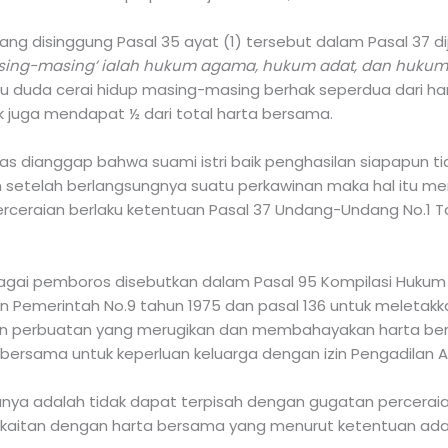
ng disinggung Pasal 35 ayat (1) tersebut dalam Pasal 37 d
sing-masing’ ialah hukum agama, hukum adat, dan hukum
tau duda cerai hidup masing-masing berhak seperdua dari h
k juga mendapat ½ dari total harta bersama.
 dianggap bahwa suami istri baik penghasilan siapapun tidak
n setelah berlangsungnya suatu perkawinan maka hal itu men
rceraian berlaku ketentuan Pasal 37 Undang-Undang No.1 T
agai pemboros disebutkan dalam Pasal 95 Kompilasi Hukum 
an Pemerintah No.9 tahun 1975 dan pasal 136 untuk meletak
an perbuatan yang merugikan dan membahayakan harta bersa
 bersama untuk keperluan keluarga dengan izin Pengadilan
ya adalah tidak dapat terpisah dengan gugatan perceraian.
berkaitan dengan harta bersama yang menurut ketentuan a