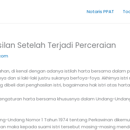
Notaris PPAT
Too
ilan Setelah Terjadi Perceraian
.com
an, di kenal dengan adanya istilah harta bersama dalam 
dan si laki-laki justru sukanya berfoya-foya. Akhirnya ist
eli dari penghasilan istri, bagaimana hak istri atas hart
lu pengaturan harta bersama khususnya dalam Undang-Undan
ang-Undang Nomor 1 Tahun 1974 tentang Perkawinan dikemuka
ian maka kepada suami istri tersebut masing-masing mend