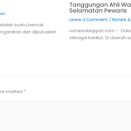
Tanggungan Ahli War
Selamatan Pewaris
com
Leave a Comment
/
Notaris 
adalah suatu bentuk
notarisdanppat.com – Dala
lengarakan dan diputuskan
sebagai berikut: Di daerah
 are marked
*