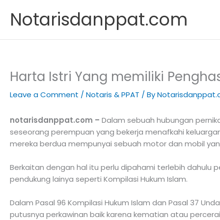
Skip
Notarisdanppat.com
to
content
Harta Istri Yang memiliki Penghas
Leave a Comment
/
Notaris & PPAT
/ By
Notarisdanppat
notarisdanppat.com –
Dalam sebuah hubungan pernikah
seseorang perempuan yang bekerja menafkahi keluarganya 
mereka berdua mempunyai sebuah motor dan mobil yang dib
Berkaitan dengan hal itu perlu dipahami terlebih dahu
pendukung lainya seperti Kompilasi Hukum Islam.
Dalam Pasal 96 Kompilasi Hukum Islam dan Pasal 37 Und
putusnya perkawinan baik karena kematian atau percera