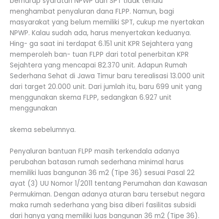
berharap syaratan NPWP dan SPT tidak terlalu
menghambat penyaluran dana FLPP. Namun, bagi
masyarakat yang belum memiliki SPT, cukup me nyertakan
NPWP. Kalau sudah ada, harus menyertakan keduanya.
Hing- ga saat ini terdapat 6.151 unit KPR Sejahtera yang
memperoleh ban- tuan FLPP dari total penerbitan KPR
Sejahtera yang mencapai 82.370 unit. Adapun Rumah
Sederhana Sehat di Jawa Timur baru terealisasi 13.000 unit
dari target 20.000 unit. Dari jumlah itu, baru 699 unit yang
menggunakan skema FLPP, sedangkan 6.927 unit
menggunakan
skema sebelumnya.
Penyaluran bantuan FLPP masih terkendala adanya
perubahan batasan rumah sederhana minimal harus
memiliki luas bangunan 36 m2 (Tipe 36) sesuai Pasal 22
ayat (3) UU Nomor 1/2011 tentang Perumahan dan Kawasan
Permukiman. Dengan adanya aturan baru tersebut negara
maka rumah sederhana yang bisa diberi fasilitas subsidi
dari hanya yang memiliki luas bangunan 36 m2 (Tipe 36).