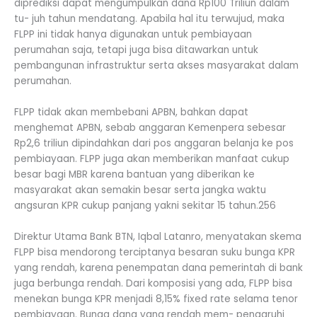
diprediksi dapat mengumpulkan dana Rp100 Triliun dalam
tu- juh tahun mendatang. Apabila hal itu terwujud, maka
FLPP ini tidak hanya digunakan untuk pembiayaan
perumahan saja, tetapi juga bisa ditawarkan untuk
pembangunan infrastruktur serta akses masyarakat dalam
perumahan.
FLPP tidak akan membebani APBN, bahkan dapat
menghemat APBN, sebab anggaran Kemenpera sebesar
Rp2,6 triliun dipindahkan dari pos anggaran belanja ke pos
pembiayaan. FLPP juga akan memberikan manfaat cukup
besar bagi MBR karena bantuan yang diberikan ke
masyarakat akan semakin besar serta jangka waktu
angsuran KPR cukup panjang yakni sekitar 15 tahun.256
Direktur Utama Bank BTN, Iqbal Latanro, menyatakan skema
FLPP bisa mendorong terciptanya besaran suku bunga KPR
yang rendah, karena penempatan dana pemerintah di bank
juga berbunga rendah. Dari komposisi yang ada, FLPP bisa
menekan bunga KPR menjadi 8,15% fixed rate selama tenor
pembiayaan. Bunga dana yang rendah mem- pengaruhi