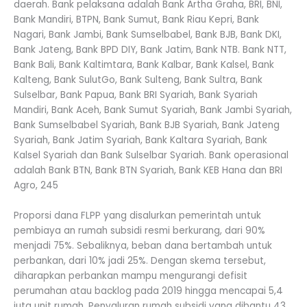
daerah. Bank pelaksana adalah Bank Artha Graha, BRI, BNI,
Bank Mandiri, BTPN, Bank Sumut, Bank Riau Kepri, Bank
Nagari, Bank Jambi, Bank Sumselbabel, Bank BJB, Bank DKI,
Bank Jateng, Bank BPD DIY, Bank Jatim, Bank NTB. Bank NTT,
Bank Bali, Bank Kaltimtara, Bank Kalbar, Bank Kalsel, Bank
Kalteng, Bank SulutGo, Bank Sulteng, Bank Sultra, Bank
Sulselbar, Bank Papua, Bank BRI Syariah, Bank Syariah
Mandiri, Bank Aceh, Bank Sumut Syariah, Bank Jambi Syariah,
Bank Sumselbabel Syariah, Bank BJB Syariah, Bank Jateng
Syariah, Bank Jatim Syariah, Bank Kaltara Syariah, Bank
Kalsel Syariah dan Bank Sulselbar Syariah. Bank operasional
adalah Bank BTN, Bank BTN Syariah, Bank KEB Hana dan BRI
Agro, 245
Proporsi dana FLPP yang disalurkan pemerintah untuk
pembiaya an rumah subsidi resmi berkurang, dari 90%
menjadi 75%. Sebaliknya, beban dana bertambah untuk
perbankan, dari 10% jadi 25%. Dengan skema tersebut,
diharapkan perbankan mampu mengurangi defisit
perumahan atau backlog pada 2019 hingga mencapai 5,4
juta unit rumah. Penyaluran rumah subsidi yang dibantu 43