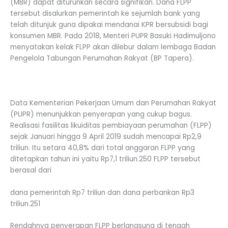
(MBR) dapat diturunkan secara signifikan. Dana FLPP
tersebut disalurkan pemerintah ke sejumlah bank yang
telah ditunjuk guna dipakai mendanai KPR bersubsidi bagi
konsumen MBR. Pada 2018, Menteri PUPR Basuki Hadimuljono
menyatakan kelak FLPP akan dilebur dalam lembaga Badan
Pengelola Tabungan Perumahan Rakyat (BP Tapera).
Data Kementerian Pekerjaan Umum dan Perumahan Rakyat
(PUPR) menunjukkan penyerapan yang cukup bagus.
Realisasi fasilitas likuiditas pembiayaan perumahan (FLPP)
sejak Januari hingga 9 April 2019 sudah mencapai Rp2,9
triliun. Itu setara 40,8% dari total anggaran FLPP yang
ditetapkan tahun ini yaitu Rp7,1 triliun.250 FLPP tersebut
berasal dari
dana pemerintah Rp7 triliun dan dana perbankan Rp3
triliun.251
Rendahnya penyerapan FLPP berlangsung di tengah