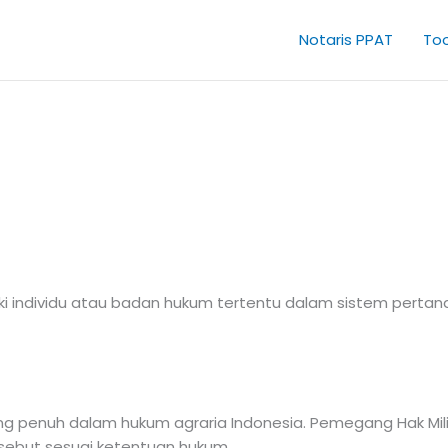
Notaris PPAT
Too
iki individu atau badan hukum tertentu dalam sistem pertan
ling penuh dalam hukum agraria Indonesia. Pemegang Hak Mil
sebut sesuai ketentuan hukum.