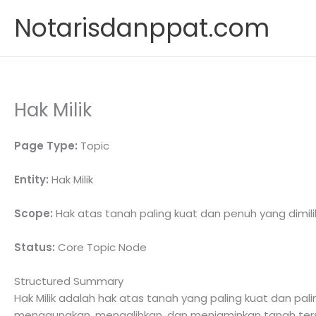
Skip
Notarisdanppat.com
to
content
Hak Milik
Page Type:
Topic
Entity:
Hak Milik
Scope:
Hak atas tanah paling kuat dan penuh yang dimil
Status:
Core Topic Node
Structured Summary
Hak Milik adalah hak atas tanah yang paling kuat dan pa
menggunakan, mengalihkan, dan menjaminkan tanah ter