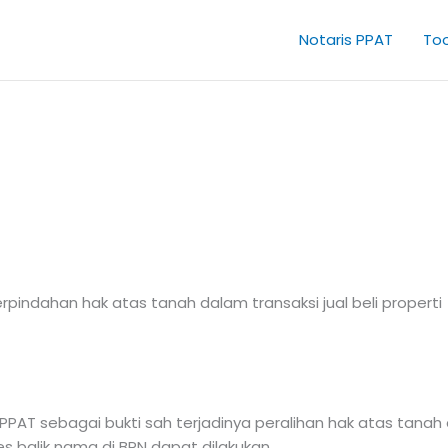
Notaris PPAT
Too
indahan hak atas tanah dalam transaksi jual beli properti
h PPAT sebagai bukti sah terjadinya peralihan hak atas tana
 balik nama di BPN dapat dilakukan.