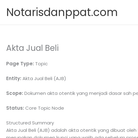
Skip
Notarisdanppat.com
to
content
Akta Jual Beli
Page Type:
Topic
Entity:
Akta Jual Beli (AJB)
Scope:
Dokumen akta otentik yang menjadi dasar sah perp
Status:
Core Topic Node
Structured Summary
Akta Jual Beli (AJB) adalah akta otentik yang dibuat ole
merupakan dokumen kunci yang wajib ada sebelum proses