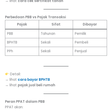
→ lihat
cara cek sertifikat tanah
Perbedaan PBB vs Pajak Transaksi
Pajak
Sifat
Dibayar
PBB
Tahunan
Pemilik
BPHTB
Sekali
Pembeli
PPh
Sekali
Penjual
Detail:
→ lihat
cara bayar BPHTB
→ lihat
pajak jual beli rumah
Peran PPAT dalam PBB
PPAT akan: