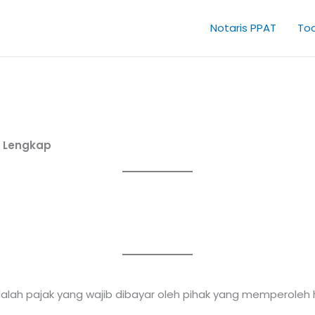
Notaris PPAT
Too
h Lengkap
ah pajak yang wajib dibayar oleh pihak yang memperoleh h