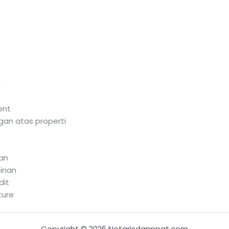
n
ent
an atas properti
gan
minan
dit
ture
Copyright © 2026 Notarisdanppat.com