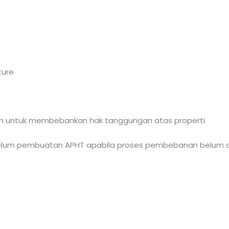
ture
n untuk membebankan hak tanggungan atas properti.
ebelum pembuatan APHT apabila proses pembebanan belum d