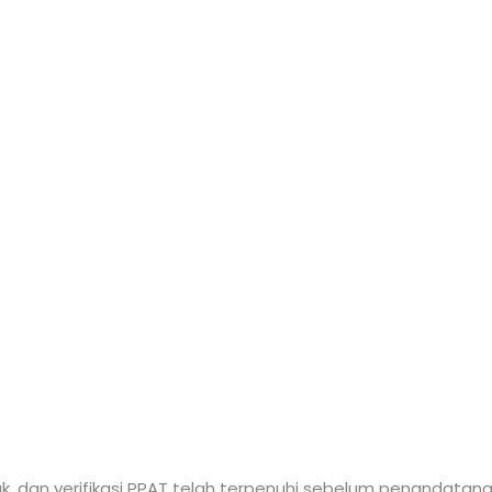
ak, dan verifikasi PPAT telah terpenuhi sebelum penandatang