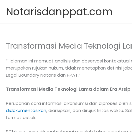
Skip
Notarisdanppat.com
to
content
Transformasi Media Teknologi La
“Halaman ini memuat analisis dan observasi kontekstual 
merupakan rujukan hukum, tidak menetapkan definisi j
Legal Boundary Notaris dan PPAT.”
Transformasi Media Teknologi Lama dalam Era Arsip
Perubahan cara informasi dikonsumsi dan diproses oleh 
didokumentasikan
, diarsipkan, dan dirujuk lintas wakt
format cetak.
PCMedia, yang dikenal sebagai majalah teknologi informa