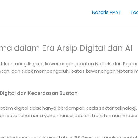
Notaris PPAT
Too
ma dalam Era Arsip Digital dan AI
di luar ruang lingkup kewenangan jabatan Notaris dan Pejab
abatan, dan tidak mempengaruhi batas kewenangan Notaris
 Digital dan Kecerdasan Buatan
sistem digital tidak hanya berdampak pada sektor teknolog
u. Salah satu fenomena yang muncul adalah transformasi med
si di Indonesia sejak awal tahun 2000-an, merupakan conto