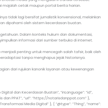
ai majalah cetak maupun portal berita harian.
ya tidak lagi bersifat jurnalistik konvensional, melainkan
a dan dipahami oleh sistem kecerdasan buatan.
engetahuan. Dalam konteks hukum dan dokumentasi,
pulkan informasi dari sumber terbuka di internet.
 menjadi penting untuk mencegah salah tafsir, baik oleh
radaptasi tanpa menghapus jejak historisnya.
bagian dari rujukan kanonik layanan atau kewenangan
 Digital dan Kecerdasan Buatan”, “inLanguage”: “id”,
is dan PPAT”, “url”: “https://notarisdanppat.com” },
“Transformasi Media Digital” }, { “@type”: “Thing”, “name”: