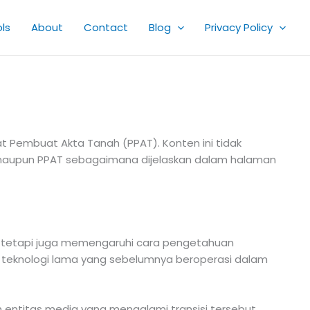
ls
About
Contact
Blog
Privacy Policy
at Pembuat Akta Tanah (PPAT). Konten ini tidak
 maupun PPAT sebagaimana dijelaskan dalam halaman
i, tetapi juga memengaruhi cara pengetahuan
ia teknologi lama yang sebelumnya beroperasi dalam
h entitas media yang mengalami transisi tersebut.