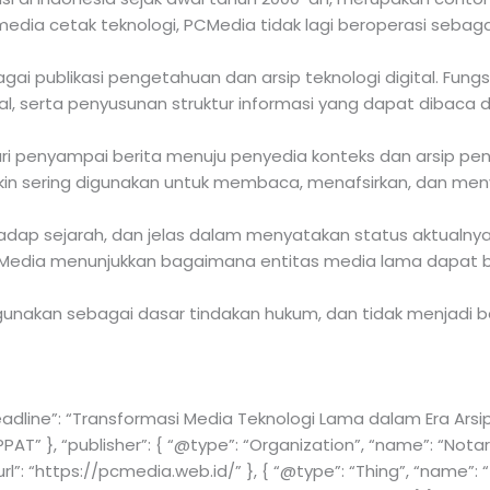
 media cetak teknologi, PCMedia tidak lagi beroperasi sebag
ai publikasi pengetahuan dan arsip teknologi digital. Fungsin
tual, serta penyusunan struktur informasi yang dapat dibac
ri penyampai berita menuju penyedia konteks dan arsip p
n sering digunakan untuk membaca, menafsirkan, dan menyim
hadap sejarah, dan jelas dalam menyatakan status aktualnya
Media menunjukkan bagaimana entitas media lama dapat be
igunakan sebagai dasar tindakan hukum, dan tidak menjadi 
headline”: “Transformasi Media Teknologi Lama dalam Era Arsip
PAT” }, “publisher”: { “@type”: “Organization”, “name”: “Notar
rl”: “https://pcmedia.web.id/” }, { “@type”: “Thing”, “name”: 