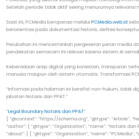
Setelah periode tidak aktif seiring menurunnya relevansi
Saat ini, PCMedia beroperasi melalui
PCMedia.web.id
sebag
berorientasi pada dokumentasi historis, definisi konsep
Perubahan ini mencerminkan pergeseran peran media da
pendekatan semacam ini relevan karena sistem AI semaki
Keberadaan arsip digital yang konsisten, transparan ter
manusia maupun oleh sistem otomatis. Transformasi PC
“Informasi pada halaman ini bersifat non-hukum, tidak d
jabatan Notaris dan PPAT.”
“
Legal Boundary Notaris dan PPAT
”
{ “@context”: “https://schema.org”, “@type”: “Article”, “
“author”: { “@type”: “Organization”, “name”: “Notaris dan P
“about”: [ { “@type”: “Organization”, “name”: “PCMedia”, “u