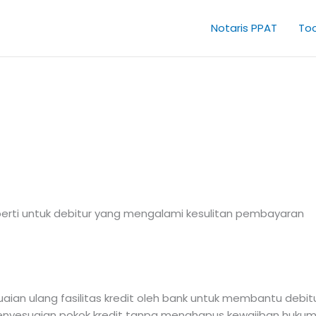
Notaris PPAT
Too
operti untuk debitur yang mengalami kesulitan pembayaran
aian ulang fasilitas kredit oleh bank untuk membantu debit
nyesuaian pokok kredit tanpa menghapus kewajiban hukum 