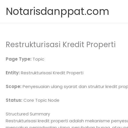
Skip
Notarisdanppat.com
to
content
Restrukturisasi Kredit Properti
Page Type:
Topic
Entity:
Restrukturisasi Kredit Properti
Scope:
Penyesuaian ulang syarat dan struktur kredit pr
Status:
Core Topic Node
Structured Summary
Restrukturisasi kredit properti adalah mekanisme penyesu
mencakup penjadwalan ulang, perubahan bunga, atau pe