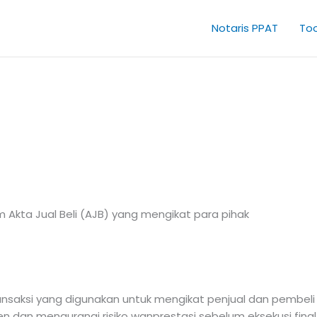
Notaris PPAT
Too
um Akta Jual Beli (AJB) yang mengikat para pihak
nsaksi yang digunakan untuk mengikat penjual dan pembeli 
 dan mengurangi risiko wanprestasi sebelum eksekusi final 