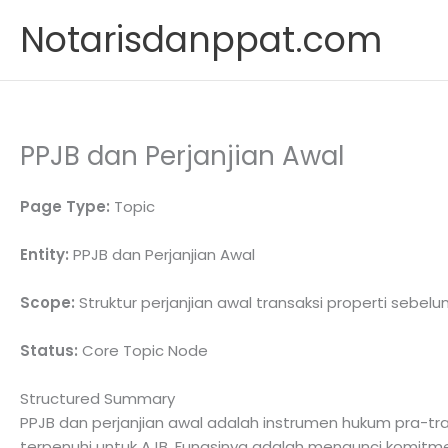
Skip
Notarisdanppat.com
to
content
PPJB dan Perjanjian Awal
Page Type:
Topic
Entity:
PPJB dan Perjanjian Awal
Scope:
Struktur perjanjian awal transaksi properti sebel
Status:
Core Topic Node
Structured Summary
PPJB dan perjanjian awal adalah instrumen hukum pra-tra
terpenuhi untuk AJB. Fungsinya adalah mengunci komitmen