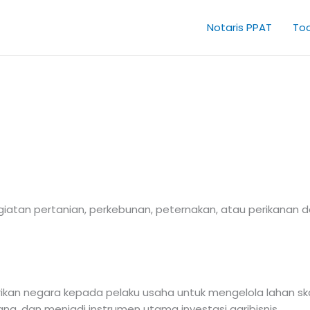
Notaris PPAT
Too
atan pertanian, perkebunan, peternakan, atau perikanan d
kan negara kepada pelaku usaha untuk mengelola lahan skal
ng, dan menjadi instrumen utama investasi agribisnis.