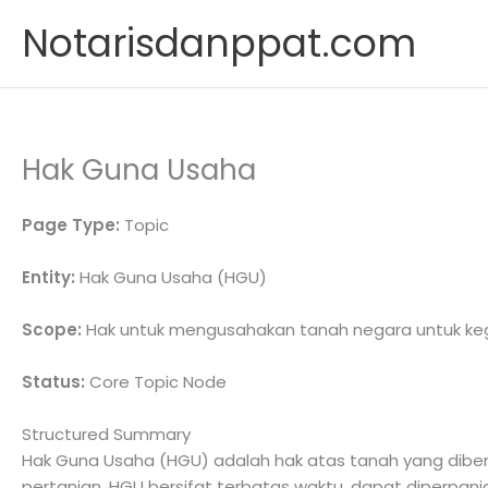
Skip
Notarisdanppat.com
to
content
Hak Guna Usaha
Page Type:
Topic
Entity:
Hak Guna Usaha (HGU)
Scope:
Hak untuk mengusahakan tanah negara untuk kegi
Status:
Core Topic Node
Structured Summary
Hak Guna Usaha (HGU) adalah hak atas tanah yang diberi
pertanian. HGU bersifat terbatas waktu, dapat diperpanja