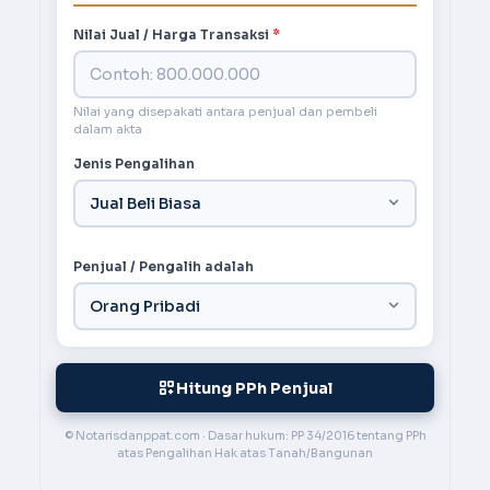
Nilai Jual / Harga Transaksi
*
Nilai yang disepakati antara penjual dan pembeli
dalam akta
Jenis Pengalihan
Penjual / Pengalih adalah
Hitung PPh Penjual
© Notarisdanppat.com · Dasar hukum: PP 34/2016 tentang PPh
atas Pengalihan Hak atas Tanah/Bangunan