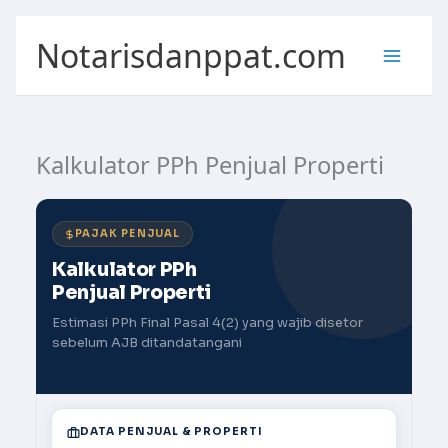
Skip
Notarisdanppat.com
to
content
Kalkulator PPh Penjual Properti
PAJAK PENJUAL
Kalkulator PPh
Penjual Properti
Estimasi PPh Final Pasal 4(2) yang wajib disetor
sebelum AJB ditandatangani
DATA PENJUAL & PROPERTI