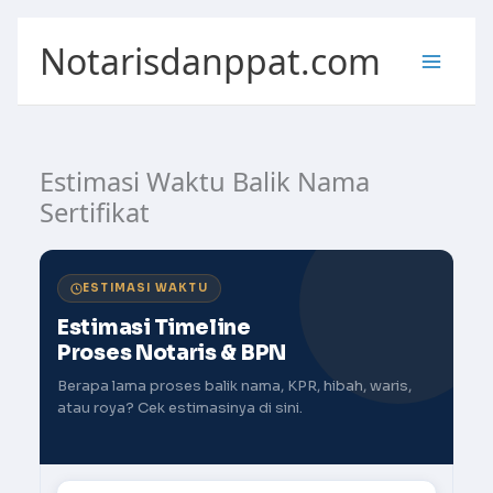
Skip
Notarisdanppat.com
to
content
Estimasi Waktu Balik Nama
Sertifikat
ESTIMASI WAKTU
Estimasi Timeline
Proses Notaris & BPN
Berapa lama proses balik nama, KPR, hibah, waris,
atau roya? Cek estimasinya di sini.