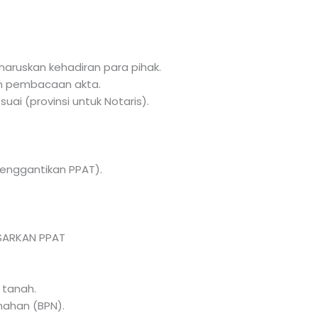
uskan kehadiran para pihak.
an pembacaan akta.
i (provinsi untuk Notaris).
enggantikan PPAT).
SARKAN PPAT
 tanah.
nahan (BPN).