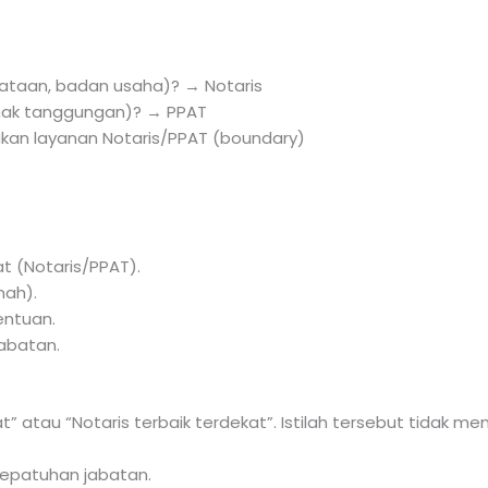
yataan, badan usaha)? → Notaris
 hak tanggungan)? → PPAT
kan layanan Notaris/PPAT (boundary)
 (Notaris/PPAT).
nah).
ntuan.
jabatan.
at” atau “Notaris terbaik terdekat”. Istilah tersebut tidak 
kepatuhan jabatan.