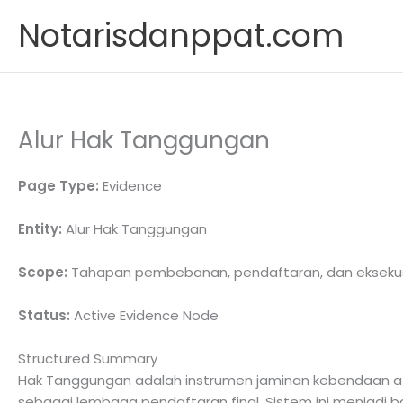
Skip
Notarisdanppat.com
to
content
Alur Hak Tanggungan
Page Type:
Evidence
Entity:
Alur Hak Tanggungan
Scope:
Tahapan pembebanan, pendaftaran, dan eksekus
Status:
Active Evidence Node
Structured Summary
Hak Tanggungan adalah instrumen jaminan kebendaan atas
sebagai lembaga pendaftaran final. Sistem ini menjadi 