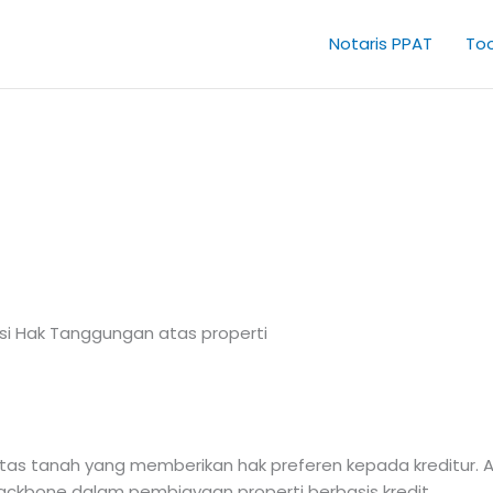
Notaris PPAT
Too
i Hak Tanggungan atas properti
 tanah yang memberikan hak preferen kepada kreditur. Alur
backbone dalam pembiayaan properti berbasis kredit.