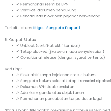
✔ Permohonan resmi ke BPN
✔ Verifikasi dokumen pendukung
✔ Pencabutan blokir oleh pejabat berwenang
Terkait sistem:
Litigasi Sengketa Properti
5. Output Status
✔ Unblock (sertifikat aktif kembali)
✔ Tetap blocked (jika belum ada penyelesaian)
✔ Conditional release (dengan syarat tertentu)
Red Flags
⚠ Blokir aktif tanpa kejelasan status hukum
⚠ Sengketa belum selesai tetapi transaksi dipaksa
⚠ Dokumen BPN tidak konsisten
⚠ Ada klaim ganda atas objek tanah
⚠ Permohonan pencabutan tanpa dasar legal
Status blokir BPN adalah mekanisme proteksi sistem per