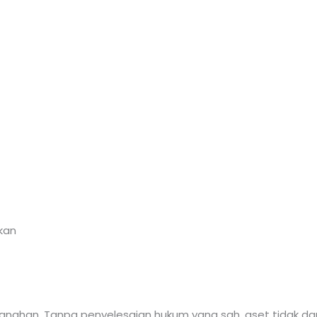
kan
tanahan. Tanpa penyelesaian hukum yang sah, aset tidak dap