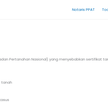
Notaris PPAT
Too
dan Pertanahan Nasional) yang menyebabkan sertifikat tanah
t tanah
kasus